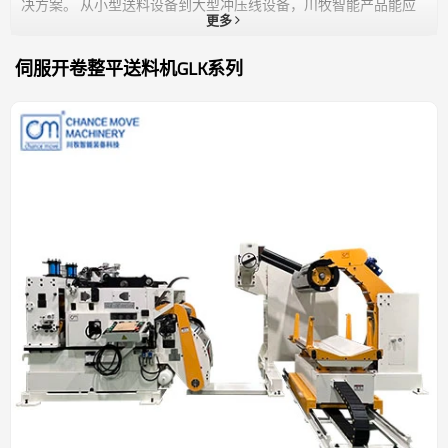
决方案。 从小型送料设备到大型冲压线设备，川牧智能产品能应
更多
对各种各样的加工情况，涉及汽车配件、电子电路、计算机制造、
手机通讯、航空航天、军工能源、家电厨卫、建筑建材、五金工
具、服装服饰等多个行业及相关领域。 在高强度钢板处理领域中
伺服开卷整平送料机GLK系列
川牧智能拥有极好的客户口碑，与国内外众多知名汽车零部件生产
厂商保持长期合作。而对于中小型冲压企业而言，我们的技术团队
也可以通过前期的可行性应用测试和后期的验证优化，来确保设备
能完全符合客户要求。 在生产流程中，川牧智能依据ISO9001质量
控制体系，对产品在其来料、加工、整机、出货各环节严格把控，
确保产品性能和质量，多个系列产品获得欧盟CE认证，并通过德国
TUV等机构检测。