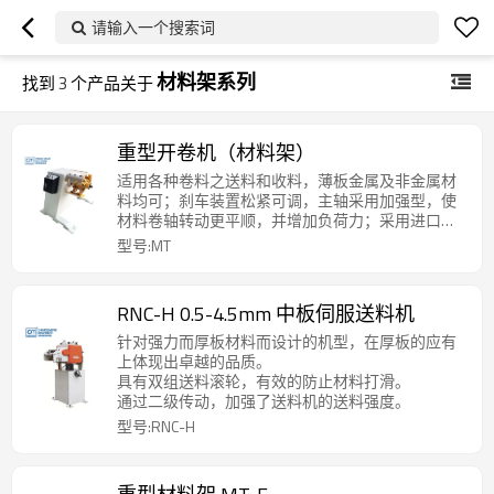
请输入一个搜索词
材料架系列
找到
3
个产品关于
重型开卷机（材料架）
适用各种卷料之送料和收料，薄板金属及非金属材
料均可；刹车装置松紧可调，主轴采用加强型，使
材料卷轴转动更平顺，并增加负荷力；采用进口零
件，故障少，寿命长；扩张方式可选择手动扩张或
型号:MT
油压扩张，可加装压料臂，变频调速，台车等；可
根据材料情况进行定制。
RNC-H 0.5-4.5mm 中板伺服送料机
针对强力而厚板材料而设计的机型，在厚板的应有
上体现出卓越的品质。
具有双组送料滚轮，有效的防止材料打滑。
通过二级传动，加强了送料机的送料强度。
型号:RNC-H