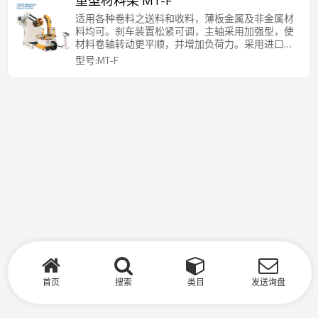
重型材料架 MT-F
适用各种卷料之送料和收料，薄板金属及非金属材
料均可。刹车装置松紧可调，主轴采用加强型，使
材料卷轴转动更平顺，并增加负荷力。采用进口零
件，故障少，寿命长。扩张方式可选择手动扩张或
型号:MT-F
油压扩张，可加装压料臂，变频调速，台车等。可
根据材料情况进行定制。
首页
搜索
类目
发送询盘