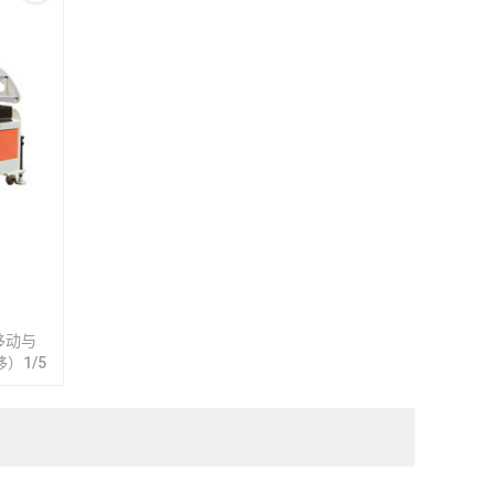
移动与
）1/5
经特殊
力小，