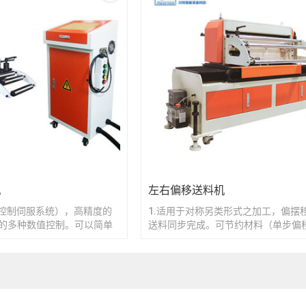
机
左右偏移送料机
脑控制伺服系统），高精度的
1.适用于对称另类形式之加工，偏摆
的多种数值控制。可以简单
送料同步完成。可节约材料（单步偏移
的操作。
以上。
2.偏移滑动采用高速直线轴承，导舅
处理，无噪音，耐磨性高，负荷摩擦
移动速度平稳。