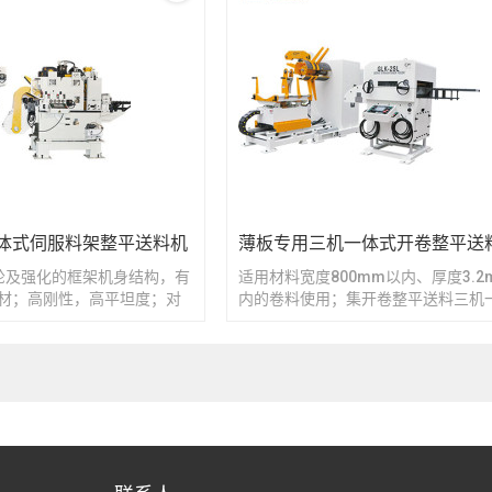
体式伺服料架整平送料机
薄板专用三机一体式开卷整平送
轮及强化的框架机身结构，有
适用材料宽度800mm以内、厚度3.2
材；高刚性，高平坦度；对
内的卷料使用；集开卷整平送料三机
1800mm，厚度9.0mm；可
创新的机械结构，使全机空间缩至最
滚轮组，可方便地进行滚轮
料滚轮及整平滚轮经特殊热处理，硬
步进减速电机电动调整矫正
HRC62°耐磨，寿命长；多样机种选
输入矫正量即可，并带用户
冲床大小及作业需求；若有特殊规格
本公司亦可承制。