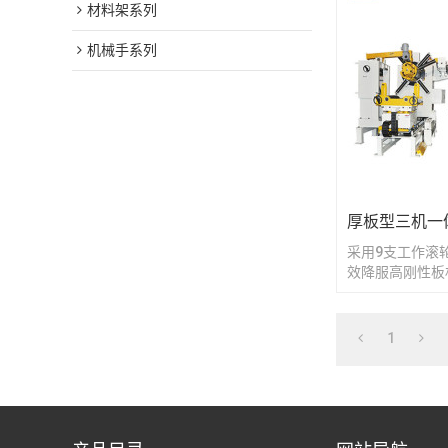
材料架系列
机械手系列
厚板型三机一
采用9支工作滚
效降服高刚性板
应材料宽度600-
掀开式的上整平
清洁维护作业；
1
量，触摸屏直接
参数储存功能