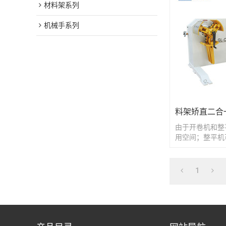
材料架系列
机械手系列
料架矫直二合
由于开卷机和整
用空间；整平机
根据现有空间灵
1