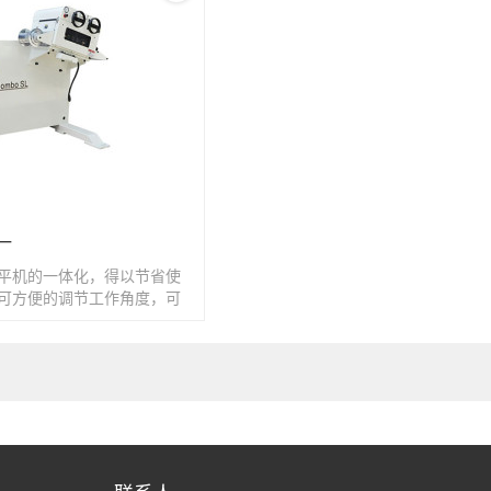
一
平机的一体化，得以节省使
可方便的调节工作角度，可
活设置。