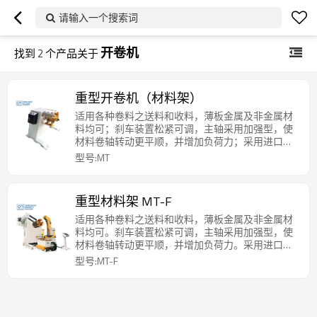
请输入一个搜索词
开卷机
找到
2
个产品关于
重型开卷机（材料架）
适用各种卷料之送料和收料，薄板金属及非金属材
料均可；刹车装置松紧可调，主轴采用加强型，使
材料卷轴转动更平顺，并增加负荷力；采用进口零
件，故障少，寿命长；扩张方式可选择手动扩张或
型号:MT
油压扩张，可加装压料臂，变频调速，台车等；可
根据材料情况进行定制。
重型材料架 MT-F
适用各种卷料之送料和收料，薄板金属及非金属材
料均可。刹车装置松紧可调，主轴采用加强型，使
材料卷轴转动更平顺，并增加负荷力。采用进口零
件，故障少，寿命长。扩张方式可选择手动扩张或
型号:MT-F
油压扩张，可加装压料臂，变频调速，台车等。可
根据材料情况进行定制。