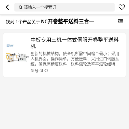
请输入一个搜索词
NC开卷整平送料三合一
找到
1
个产品关于
中板专用三机一体式伺服开卷整平送料
机
创新的机械结构，使全机所需空间缩至最小；采用
人机界面，操作简单，方便送料；采用进口伺服系
统，确保高精度送料；送料滚轮及整平滚轮经特殊
热处理，硬度高（HRC62°）；可根据需要求定制方
型号:GLK3
案。